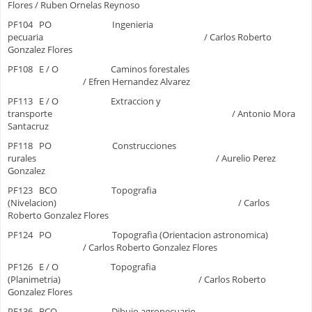
Flores / Ruben Ornelas Reynoso
PF104 PO Ingenieria
pecuaria / Carlos Roberto
Gonzalez Flores
PF108 E / O Caminos forestales
/ Efren Hernandez Alvarez
PF113 E / O Extraccion y
transporte / Antonio Mora
Santacruz
PF118 PO Construcciones
rurales / Aurelio Perez
Gonzalez
PF123 BCO Topografia
(Nivelacion) / Carlos
Roberto Gonzalez Flores
PF124 PO Topografia (Orientacion astronomica)
/ Carlos Roberto Gonzalez Flores
PF126 E / O Topografia
(Planimetria) / Carlos Roberto
Gonzalez Flores
PF136 BCO Dibujo agropecuario