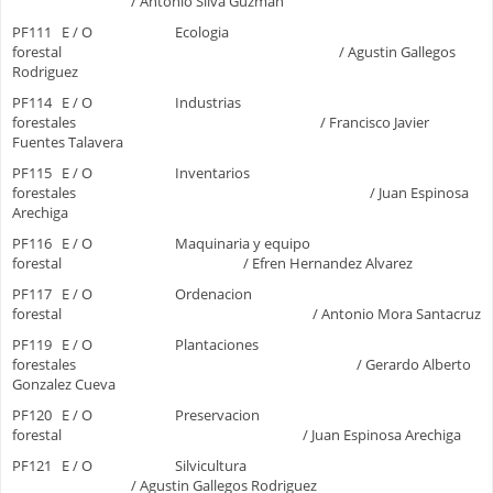
/ Antonio Silva Guzman
PF111 E / O Ecologia
forestal / Agustin Gallegos
Rodriguez
PF114 E / O Industrias
forestales / Francisco Javier
Fuentes Talavera
PF115 E / O Inventarios
forestales / Juan Espinosa
Arechiga
PF116 E / O Maquinaria y equipo
forestal / Efren Hernandez Alvarez
PF117 E / O Ordenacion
forestal / Antonio Mora Santacruz
PF119 E / O Plantaciones
forestales / Gerardo Alberto
Gonzalez Cueva
PF120 E / O Preservacion
forestal / Juan Espinosa Arechiga
PF121 E / O Silvicultura
/ Agustin Gallegos Rodriguez