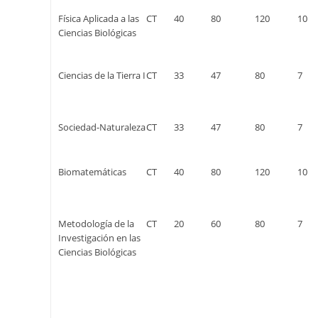
Física Aplicada a las
CT
40
80
120
10
Ciencias Biológicas
Ciencias de la Tierra I
CT
33
47
80
7
Sociedad-Naturaleza
CT
33
47
80
7
Biomatemáticas
CT
40
80
120
10
Metodología de la
CT
20
60
80
7
Investigación en las
Ciencias Biológicas