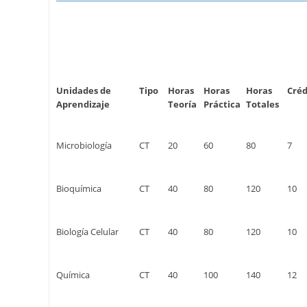
Unidades de
Tipo
Horas
Horas
Horas
Créd
Aprendizaje
Teoría
Práctica
Totales
Microbiología
CT
20
60
80
7
Bioquímica
CT
40
80
120
10
Biología Celular
CT
40
80
120
10
Química
CT
40
100
140
12