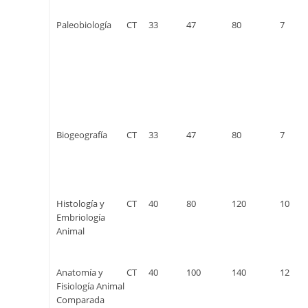
Paleobiología
CT
33
47
80
7
Biogeografía
CT
33
47
80
7
Histología y
CT
40
80
120
10
Embriología
Animal
Anatomía y
CT
40
100
140
12
Fisiología Animal
Comparada