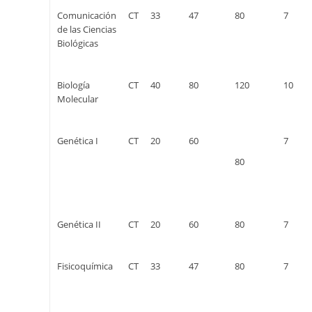
Comunicación
CT
33
47
80
7
de las Ciencias
Biológicas
Biología
CT
40
80
120
10
Molecular
Genética I
CT
20
60
7
80
Genética II
CT
20
60
80
7
Fisicoquímica
CT
33
47
80
7