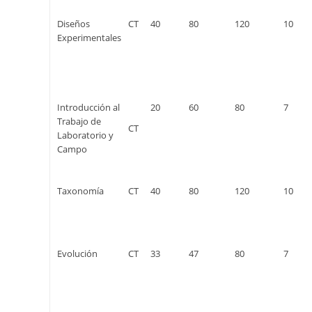
Diseños
CT
40
80
120
10
Experimentales
Introducción al
20
60
80
7
Trabajo de
CT
Laboratorio y
Campo
Taxonomía
CT
40
80
120
10
Evolución
CT
33
47
80
7