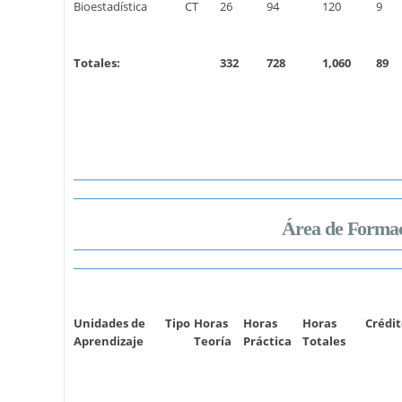
Bioestadística
CT
26
94
120
9
Totales:
332
728
1,060
89
Área de Formaci
Unidades de
Tipo
Horas
Horas
Horas
Crédit
Aprendizaje
Teoría
Práctica
Totales