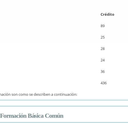
Crédito
89
25
28
24
36
436
mación son como se describen a continuación:
 Formación Básica Común