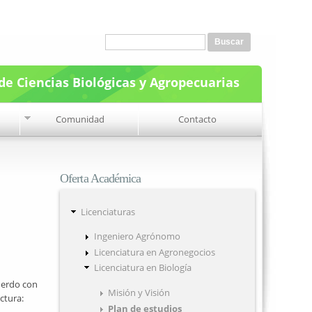
Formulario de búsqueda
Buscar
de Ciencias Biológicas y Agropecuarias
Comunidad
Contacto
Oferta Académica
Licenciaturas
Ingeniero Agrónomo
Licenciatura en Agronegocios
Licenciatura en Biología
uerdo con
Misión y Visión
ctura:
Plan de estudios