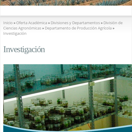
Se encuentra usted aquí
Inicio
»
Oferta Académica
»
Divisiones y Departamentos
»
División de
Ciencias Agronómicas
»
Departamento de Producción Agrícola
»
Investigación
Investigación