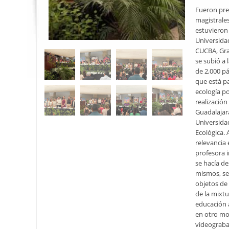
Fueron pre
magistrales
estuvieron 
Universida
CUCBA, Grac
se subió a
de 2,000 pá
que está pa
ecología po
realizació
Guadalajara
Universida
Ecológica. 
relevancia 
profesora 
se hacía de
mismos, se
objetos de 
de la mixtu
educación a
en otro mo
videograbad