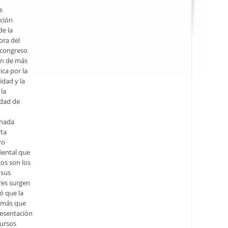
s
ación
de la
ora del
l congreso
ón de más
ica por la
idad y la
 la
idad de
rnada
lta
ro
iental que
ios son los
 sus
ores surgen
ó que la
a más que
resentación
cursos