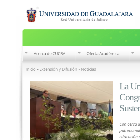
Acerca de CUCBA
Oferta Académica
Se encuentra usted aquí
Inicio
»
Extensión y Difusión
»
Noticias
La Uni
Congr
Susten
Con cerca a 
patrimonial
educación a