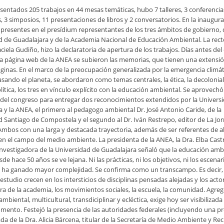
sentados 205 trabajos en 44 mesas temáticas, hubo 7 talleres, 3 conferencia
, 3 simposios, 11 presentaciones de libros y 2 conversatorios. En la inaugur
presentes en el presídium representantes de los tres ámbitos de gobierno, 
d de Guadalajara y de la Academia Nacional de Educación Ambiental. La rect
iela Gudiño, hizo la declaratoria de apertura de los trabajos. Días antes de
 la página web de la ANEA se subieron las memorias, que tienen una extensi
ginas. En el marco de la preocupación generalizada por la emergencia climát
sando el planeta, se abordaron como temas centrales, la ética, la decolonial
lítica, los tres en vínculo explícito con la educación ambiental. Se aprovechó
n del congreso para entregar dos reconocimientos extendidos por la Univers
 y la ANEA, el primero al pedagogo ambiental Dr. José Antonio Caride, de la
d Santiago de Compostela y el segundo al Dr. Iván Restrepo, editor de La Jo
Ambos con una larga y destacada trayectoria, además de ser referentes de a
en el campo del medio ambiente. La presidenta de la ANEA, la Dra. Elba Cast
investigadora de la Universidad de Guadalajara señaló que la educación amb
sde hace 50 años se ve lejana. Ni las prácticas, ni los objetivos, ni los escenar
 ha ganado mayor complejidad. Se confirma como un transcampo. Es decir,
estudio crecen en los intersticios de disciplinas pensadas alejadas y los act
ra de la academia, los movimientos sociales, la escuela, la comunidad. Agreg
mbiental, multicultural, transdiciplinar y ecléctica, exige hoy ser visibilizad
mento. Festejó la presencia de las autoridades federales (incluyendo una p
a de la Dra. Alicia Bárcena, titular de la Secretaría de Medio Ambiente y Re