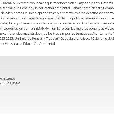
 SEMARNAT), estatales y locales que reconocen en su agenda y en su interés 
a central que tiene hoy la educación ambiental. Señaló también este tiempo
e crisis hemos reunido aprendizajes y alternativas a los desafíos de sobrev
s haberes que compartir en el ejercicio de una política de educación ambie
statal, local y queremos construirla junto con ustedes. Aparte de la memoria
 en coordinación con la SEMARNAT, un libro con las mejores ponencias y otro
as conferencias magistrales y de los tres simposios temáticos. Atentamente 
925-2025. Un Siglo de Pensar y Trabajar” Guadalajara, Jalisco, 10 de junio de
ias: Maestria en Educación Ambiental
PECUARIAS
lisco C.P.45200