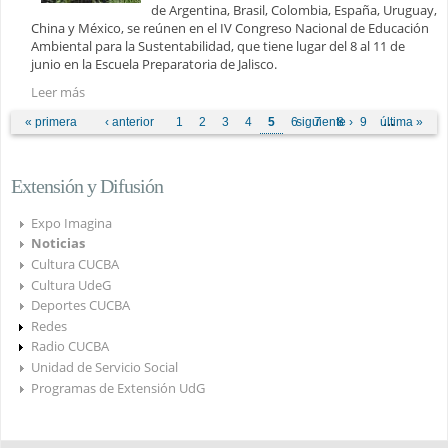
de Argentina, Brasil, Colombia, España, Uruguay,
China y México, se reúnen en el IV Congreso Nacional de Educación
Ambiental para la Sustentabilidad, que tiene lugar del 8 al 11 de
junio en la Escuela Preparatoria de Jalisco.
Leer más
Páginas
« primera
‹ anterior
1
2
3
4
5
6
siguiente ›
7
8
9
última »
…
Extensión y Difusión
Expo Imagina
Noticias
Cultura CUCBA
Cultura UdeG
Deportes CUCBA
Redes
Radio CUCBA
Unidad de Servicio Social
Programas de Extensión UdG