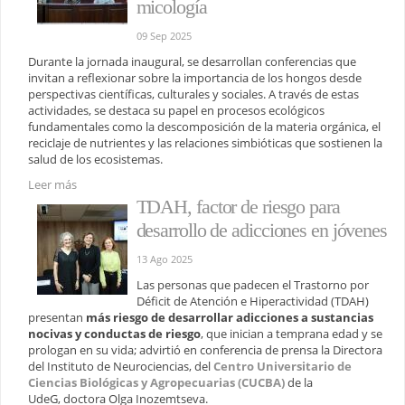
micología
09 Sep 2025
Durante la jornada inaugural, se desarrollan conferencias que
invitan a reflexionar sobre la importancia de los hongos desde
perspectivas científicas, culturales y sociales. A través de estas
actividades, se destaca su papel en procesos ecológicos
fundamentales como la descomposición de la materia orgánica, el
reciclaje de nutrientes y las relaciones simbióticas que sostienen la
salud de los ecosistemas.
Leer más
TDAH, factor de riesgo para
desarrollo de adicciones en jóvenes
13 Ago 2025
Las personas que padecen el Trastorno por
Déficit de Atención e Hiperactividad (TDAH)
presentan
más riesgo de desarrollar adicciones a sustancias
nocivas y conductas de riesgo
, que inician a temprana edad y se
prologan en su vida; advirtió en conferencia de prensa la Directora
del Instituto de Neurociencias, del
Centro Universitario de
Ciencias Biológicas y Agropecuarias (CUCBA)
de la
UdeG, doctora Olga Inozemtseva.