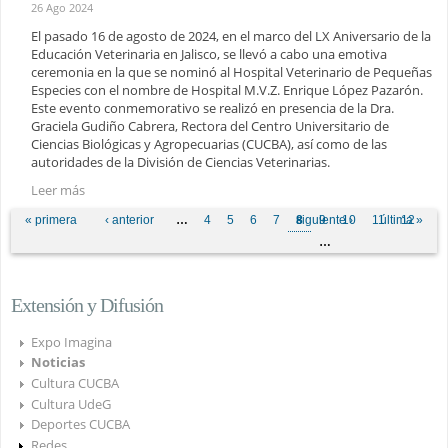
26 Ago 2024
El pasado 16 de agosto de 2024, en el marco del LX Aniversario de la
Educación Veterinaria en Jalisco, se llevó a cabo una emotiva
ceremonia en la que se nominó al Hospital Veterinario de Pequeñas
Especies con el nombre de Hospital M.V.Z. Enrique López Pazarón.
Este evento conmemorativo se realizó en presencia de la Dra.
Graciela Gudiño Cabrera, Rectora del Centro Universitario de
Ciencias Biológicas y Agropecuarias (CUCBA), así como de las
autoridades de la División de Ciencias Veterinarias.
Leer más
Páginas
« primera
‹ anterior
…
4
5
6
7
8
siguiente ›
9
10
11
última »
12
…
Extensión y Difusión
Expo Imagina
Noticias
Cultura CUCBA
Cultura UdeG
Deportes CUCBA
Redes