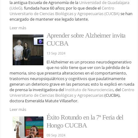
la antigua Escuela de Agronomía de la
Universidad de Guadalajara
(UdeG),
fundada hace 60 años; por lo que desde el
Centro
Universitario de Ciencias Biológicas y Agropecuarias (CUCBA)
se han
encargado de mantener ese legado latente.
Leer más
Aprender sobre Alzheimer invita
CUCBA
13 Sep 2024
El Alzheimer es un proceso neurodegenerativo
que no sólo tiene que ver con la pérdida de la
memoria, sino que presenta alteraciones en el comportamiento,
trastornos neuropsiquiátricos y cognitivos que paulatinamente
generan un deterioro grave en las personas; esto lo explicó en rueda
de prensa la investigadora del
Instituto de Neurociencias
, del
Centro
Universitario de Ciencias Biológicas y Agropecuarias
(CUCBA),
doctora Esmeralda Matute Villaseñor.
Leer más
Éxito Rotundo en la 7ª Feria del
Hongo CUCBA
09 Sep 2024